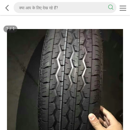
1
/
1