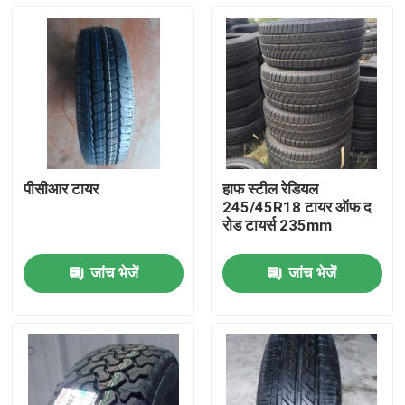
पीसीआर टायर
हाफ स्टील रेडियल
245/45R18 टायर ऑफ द
रोड टायर्स 235mm
जांच भेजें
जांच भेजें
होम
उत्पाद
हमारे बारे में