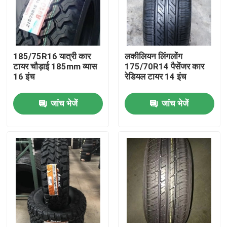
फैक्टरी यात्रा
185/75R16 यात्री कार
लकीलियन लिंगलोंग
गुणवत्ता नियंत्रण
टायर चौड़ाई 185mm व्यास
175/70R14 पैसेंजर कार
16 इंच
रेडियल टायर 14 इंच
हमसे संपर्क करें
जांच भेजें
जांच भेजें
समाचार
सभी मामलों
ट्रक बस टायर
टीबीआर टायर्स