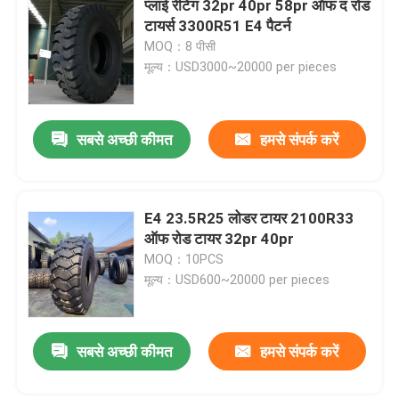
प्लाई रेटिंग 32pr 40pr 58pr ऑफ द रोड
टायर्स 3300R51 E4 पैटर्न
पीसीआर टायर्स
MOQ：8 पीसी
मूल्य：USD3000~20000 per pieces
टायर भीतरी ट्यूब
सबसे अच्छी कीमत
हमसे संपर्क करें
रबड़ के पहिये
जाली ट्रक रिम्स
E4 23.5R25 लोडर टायर 2100R33
ऑफ रोड टायर 32pr 40pr
MOQ：10PCS
सेकेंड हैंड टायर्स
मूल्य：USD600~20000 per pieces
सबसे अच्छी कीमत
हमसे संपर्क करें