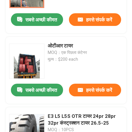
सबसे अच्छी कीमत
हमसे संपर्क करें
ओटीआर टायर
MOQ：एक पिछला कंटेनर
मूल्य：$200 each
सबसे अच्छी कीमत
हमसे संपर्क करें
होम
उत्पाद
E3 L5 L5S OTR टायर 24pr 28pr
32pr कंस्ट्रक्शन टायर 26.5-25
हमारे बारे में
MOQ：10PCS