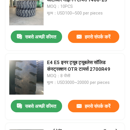
MOQ：10PCS
मूल्य：USD100~500 per pieces
ओटीआर टायर्स
सैन्य वाहन टायर
सबसे अच्छी कीमत
हमसे संपर्क करें
कृषि ट्रैक्टर टायर
E4 E5 इनर ट्यूब ट्यूबलेस सॉलिड
कंस्ट्रक्शन OTR टायर्स 2700R49
औद्योगिक फोर्कलिफ्ट टायर
MOQ：8 पीसी
मूल्य：USD3000~20000 per pieces
मोटरसाइकिल टायर
सबसे अच्छी कीमत
हमसे संपर्क करें
एटीवी टायर
औद्योगिक टायर