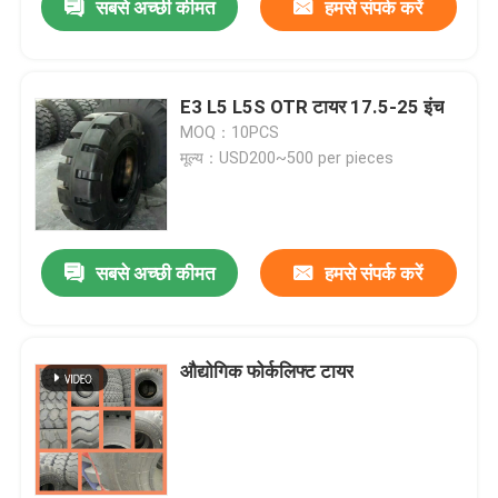
सबसे अच्छी कीमत
हमसे संपर्क करें
E3 L5 L5S OTR टायर 17.5-25 इंच
MOQ：10PCS
मूल्य：USD200~500 per pieces
सबसे अच्छी कीमत
हमसे संपर्क करें
औद्योगिक फोर्कलिफ्ट टायर