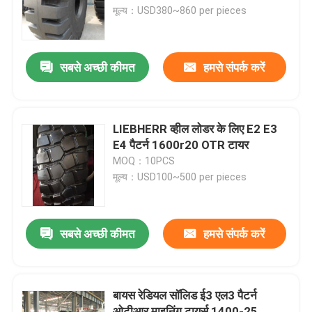
मूल्य：USD380~860 per pieces
फैक्टरी यात्रा
सबसे अच्छी कीमत
हमसे संपर्क करें
गुणवत्ता नियंत्रण
हमसे संपर्क करें
LIEBHERR व्हील लोडर के लिए E2 E3
E4 पैटर्न 1600r20 OTR टायर
MOQ：10PCS
समाचार
मूल्य：USD100~500 per pieces
सभी मामलों
सबसे अच्छी कीमत
हमसे संपर्क करें
ट्रक बस टायर
बायस रेडियल सॉलिड ई3 एल3 पैटर्न
टीबीआर टायर्स
ओटीआर माइनिंग टायर्स 1400-25