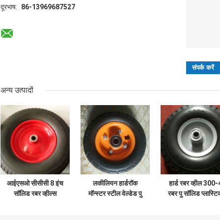
दूरभाष:
86-13969687527
अन्य उत्पादों
आईएसओ सीसीसी 8 इंच
लकीलियन हार्डरॉक
हार्ड रबर व्हील 300-
सॉलिड रबर व्हील्स
मॉन्स्टर स्टील वेल्डेड पु
रबर पु सॉलिड प्लास्टि
480/400-8 1000g
टॉय रबर व्हील 6x2
व्हील 410/350-4
820g 2230g