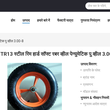
होम
उत्पाद
हमारे बारे में
फैक्टरी यात्रा
गुणवत्ता नियंत्रण
हम
ेटिक पु व्हील 3.00-8
TR13 स्टील रिम हार्ड सॉफ्ट रबर व्हील पेन्युमेटिक पु व्हील 3.
उत्पाद विवरण:
उत्पत्ति के प्लेस:
ब्रांड नाम:
प्रमाणन:
मॉडल संख्या:
भुगतान & नौवहन नियमों:
न्यूनतम आदेश मात्रा: