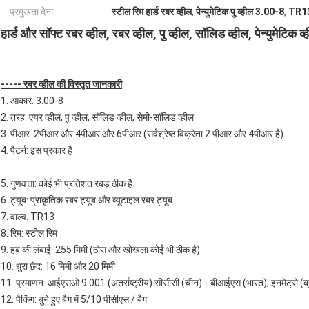
प्रमुखता देना:
स्टील रिम हार्ड रबर व्हील
,
पेन्युमेटिक पु व्हील 3.00-8
,
TR13 
हार्ड और सॉफ्ट रबर व्हील, रबर व्हील, पु व्हील, सॉलिड व्हील, पेन्युमेटिक 
----- रबर व्हील की विस्तृत जानकारी
1. आकार: 3.00-8
2. तरह: एयर व्हील, पु व्हील, सॉलिड व्हील, सेमी-सॉलिड व्हील
3. पीआर: 2पीआर और 4पीआर और 6पीआर (सर्वश्रेष्ठ विक्रेता 2 पीआर और 4पीआर है)
4. पैटर्न: इस प्रकार है
5. गुणवत्ता: कोई भी प्रतिशत रबड़ ठीक है
6. ट्यूब: प्राकृतिक रबर ट्यूब और ब्यूटाइल रबर ट्यूब
7. वाल्व: TR13
8. रिम: स्टील रिम
9. हब की लंबाई: 255 मिमी (ठोस और खोखला कोई भी ठीक है)
10. धुरा छेद: 16 मिमी और 20 मिमी
11. प्रमाणन: आईएसओ 9 001 (अंतर्राष्ट्रीय) सीसीसी (चीन)। बीआईएस (भारत); इनमेट्रो (
12. पैकिंग: बुने हुए बैग में 5/10 पीसीएस / बैग