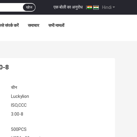
एक बोली का अनुरोध
|
Hindi
खोज
से संपर्क करें
समाचार
सभी मामलों
00-8
चीन
Luckylion
ISO,CCC
3.00-8
500PCS