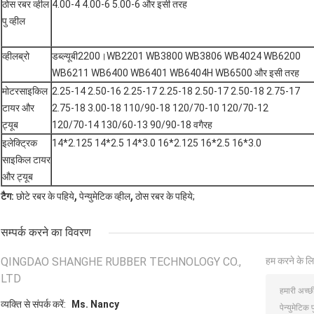
ठोस रबर व्हील
4.00-4 4.00-6 5.00-6 और इसी तरह
पु व्हील
व्हीलब्रो
डब्ल्यूबी2200।WB2201 WB3800 WB3806 WB4024 WB6200
WB6211 WB6400 WB6401 WB6404H WB6500 और इसी तरह
मोटरसाइकिल
2.25-14 2.50-16 2.25-17 2.25-18 2.50-17 2.50-18 2.75-17
टायर और
2.75-18 3.00-18 110/90-18 120/70-10 120/70-12
ट्यूब
120/70-14 130/60-13 90/90-18 वगैरह
इलेक्ट्रिक
14*2.125 14*2.5 14*3.0 16*2.125 16*2.5 16*3.0
साइकिल टायर
और ट्यूब
,
,
टैग:
छोटे रबर के पहिये
पेन्युमेटिक व्हील
ठोस रबर के पहिये;
सम्पर्क करने का विवरण
QINGDAO SHANGHE RUBBER TECHNOLOGY CO.,
हम करने के लि
LTD
व्यक्ति से संपर्क करें:
Ms. Nancy