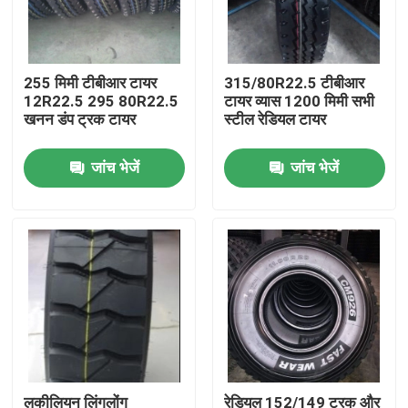
फैक्टरी यात्रा
255 मिमी टीबीआर टायर
315/80R22.5 टीबीआर
12R22.5 295 80R22.5
टायर व्यास 1200 मिमी सभी
गुणवत्ता नियंत्रण
खनन डंप ट्रक टायर
स्टील रेडियल टायर
जांच भेजें
जांच भेजें
हमसे संपर्क करें
समाचार
सभी मामलों
ट्रक बस टायर
टीबीआर टायर्स
लकीलियन लिंगलोंग
रेडियल 152/149 ट्रक और