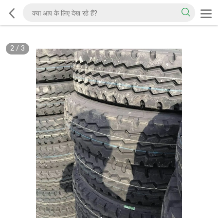
2
/
3